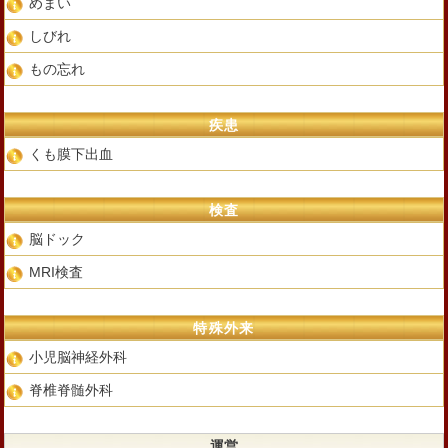
めまい
しびれ
もの忘れ
疾患
くも膜下出血
検査
脳ドック
MRI検査
特殊外来
小児脳神経外科
脊椎脊髄外科
運営