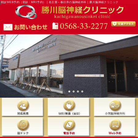
初診WEB予約（初診・MRI予約） | 名古屋～春日井の脳神経外科 | 勝川脳神経クリニック