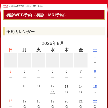
TOP
> 初診WEB予約（初診・MRI予約）
初診WEB予約（初診・MRI予約）
予約カレンダー
2026年8月
日
月
火
水
木
金
土
1
－
2
3
4
5
6
7
8
－
－
－
－
－
－
－
9
10
11
12
13
14
15
○
○
○
－
－
－
△
16
17
18
19
20
21
22
○
○
○
○
○
○
－