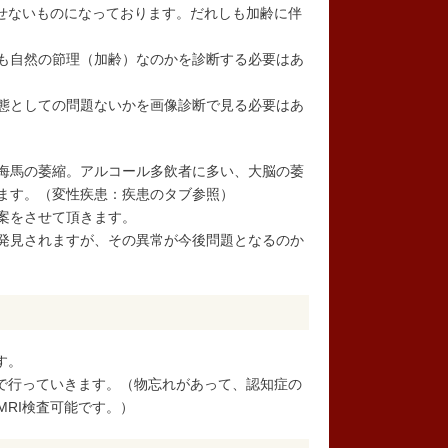
かせないものになっております。だれしも加齢に伴
も自然の節理（加齢）なのかを診断する必要はあ
態としての問題ないかを画像診断で見る必要はあ
海馬の萎縮。アルコール多飲者に多い、大脳の萎
ます。（変性疾患：疾患のタブ参照）
案をさせて頂きます。
発見されますが、その異常が今後問題となるのか
す。
加で行っていきます。（物忘れがあって、認知症の
RI検査可能です。）