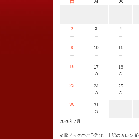
日
月
火
2
3
4
－
－
－
9
10
11
－
－
－
16
17
18
○
○
－
23
24
25
○
○
－
30
31
○
－
2026年7月
※脳ドックのご予約は、上記のカレンダ