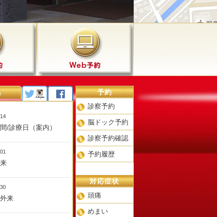
予約
n
診察予約
/14
脳ドック予約
間/診療日（案内）
診察予約確認
/01
予約履歴
来
対応症状
/30
頭痛
外来
めまい