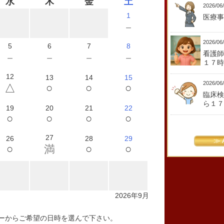
水
木
金
土
2026/06
1
医療事
－
2026/06
5
6
7
8
看護師
－
－
－
－
１７時
12
13
14
15
2026/06
○
○
○
△
臨床検
ら１７
19
20
21
22
○
○
○
○
27
26
28
29
≫ 
○
○
○
満
2026年9月
ーからご希望の日時を選んで下さい。