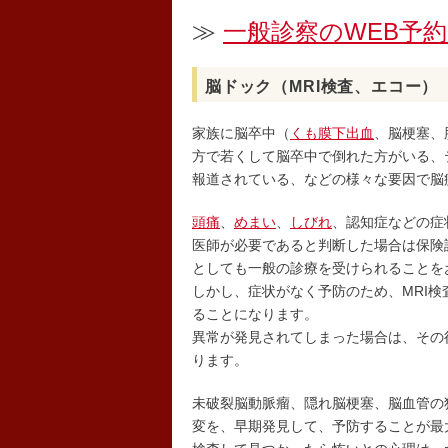
≫
一般診察のWEB予
脳ドック（MRI検査、エコー）
家族に脳卒中（
くも膜下出血
、脳梗塞、
方で若くして脳卒中で倒れた方がいる、
報道されている、などの様々な要因で脳
頭痛
、
めまい
、
しびれ
、認知症などの症
医師が必要であると判断した場合は保険
としても一般の診療を受けられることを
しかし、症状がなく予防のため、MRI
ることになります。
異常が発見されてしまった場合は、その
ります。
未破裂脳動脈瘤、隠れ脳梗塞、脳血管の
変を、早期発見して、予防することが最