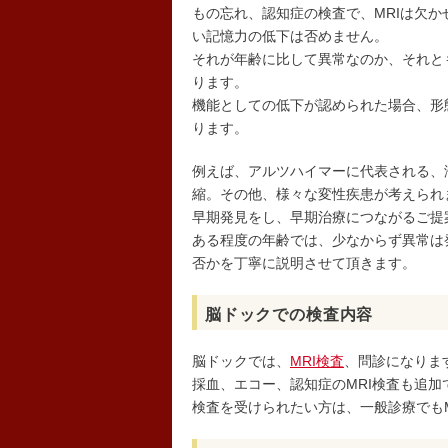
もの忘れ、認知症の検査で、MRIは欠
い記憶力の低下は否めません。
それが年齢に比して異常なのか、それと
ります。
機能としての低下が認められた場合、形
ります。
例えば、アルツハイマーに代表される、
縮。その他、様々な変性疾患が考えられ
早期発見をし、早期治療につながるご提
ある程度の年齢では、少なからず異常は
否かを丁寧に説明させて頂きます。
脳ドックでの検査内容
脳ドックでは、
MRI検査
、問診になりま
採血、エコー、認知症のMRI検査も追
検査を受けられたい方は、一般診療でもM