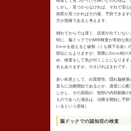
検査して見つかったら怖いとの心理は、
しかし、見つからなければ、それで安心
病変が見つかればその後、予防できます
方が危険であると考えます。
倒れてからでは遅く、症状が出ていない
特に、脳ドックでのMRI検査が有効な
5ｍｍを超えると破裂（くも膜下出血）
部位にもよりますが、実際に5ｍｍ程の
め、検査をして気が付くことになります
合もありますが、小さければまれです。
多い疾患として、白質変性、隠れ脳梗塞
直ちに治療開始であるとか、過度に心配
しかし、その原因が、頸部の内頚動脈の
ものであった場合は、治療を開始し予防
いるという意味）
脳ドックでの認知症の検査