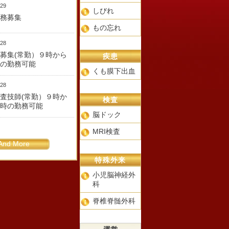
/29
しびれ
務募集
もの忘れ
/28
募集(常勤）９時から
疾患
の勤務可能
くも膜下出血
/28
査技師(常勤）９時か
検査
時の勤務可能
脳ドック
MRI検査
And More
特殊外来
小児脳神経外
科
脊椎脊髄外科