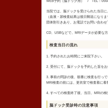
WEB予約（脳ドック用） / TEL：0568-
当院では、脳ドックを受けられた当日に
（血液・尿検査結果は後日郵送になりま
団体割引きあり、お電話でお問い合わせ
CD、USBなどで、MRIデータが必要
検査当日の流れ
1. 予約されたお時間にご来院下さい。
2. 受付にて、脳ドックを予約した旨を
3. 事前の問診の後、順番に検査を行っ
MRI検査の前には、更衣室で検査着に着
4. すべての検査終了後、当日、MRI
脳ドック受診時の注意事項