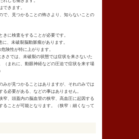
だれしも働きます。
はできます。
ので、見つかることの怖さより、知らないことの
ときに検査をすることが必要です。
疾患に、未破裂脳動脈瘤があります。
の危険性が特に上がります。
大きさでは、未破裂の状態では症状を来さないた
。（まれに、動眼神経などの圧迫で症状を来す場
）
のみが見つかることはありますが、それのみでは
する必要がある、などの事はありません。
狭窄、頭蓋内の脳血管の狭窄、高血圧に起因する
することが可能となります。（狭窄：細くなって