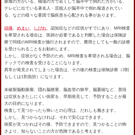
脈瘤の方がいる、職場の方で若くして脳卒中で倒れた方がいる、
テレビに出ている著名人・芸能人が脳卒中で倒れ報道されてい
る、などの様々な要因で脳疾患を心配される事があります。
頭痛
、
めまい
、
しびれ
、認知症などの症状がすでにあり、MRI検査
を希望される場合は、医師が必要であると判断した場合は保険診
療で同様のMRI検査が施行されますので、費用としても一般の診療
を受けられることをお勧めします。
しかし、症状がなく予防のため、MRI検査を希望される場合は、脳
ドックでの検査を受けることになります。
異常が発見されてしまった場合は、その後の検査は保険診療（3割
もしくは1割負担）になります。
未破裂脳動脈瘤、隠れ脳梗塞、脳血管の狭窄、脳萎縮など、普段
は症状をきたしにくい病変を、早期発見して、予防することが最
大の目的になります。
検査して見つかったら怖いとの心理は、だれしも働きます。
しかし、見つからなければ、それで安心はできます。
病変が見つかればその後、予防できますので、見つかることの怖
さより、知らないことの方が危険であると考えます。