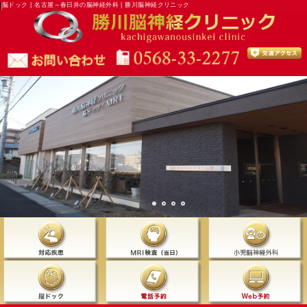
脳ドック | 名古屋～春日井の脳神経外科 | 勝川脳神経クリニック