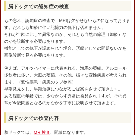
脳ドックでの認知症の検査
もの忘れ、認知症の検査で、MRIは欠かせないものになっておりま
す。だれしも加齢に伴い記憶力の低下は否めません。
それが年齢に比して異常なのか、それとも自然の節理（加齢）な
のかを診断する必要はあります。
機能としての低下が認められた場合、形態としての問題ないかを
画像診断で見る必要はあります。
例えば、アルツハイマーに代表される、海馬の萎縮。アルコール
多飲者に多い、大脳の萎縮。その他、様々な変性疾患が考えられ
ます。（変性疾患：疾患のタブ参照）
早期発見をし、早期治療につながるご提案をさせて頂きます。
ある程度の年齢では、少なからず異常は発見されますが、その異
常が今後問題となるのか否かを丁寧に説明させて頂きます。
脳ドックでの検査内容
脳ドックでは、
MRI検査
、問診になります。