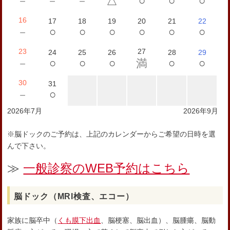
○
○
○
－
－
－
△
16
17
18
19
20
21
22
○
○
○
○
○
○
－
23
27
24
25
26
28
29
○
○
○
○
○
－
満
30
31
○
－
2026年7月
2026年9月
※脳ドックのご予約は、上記のカレンダーからご希望の日時を選
んで下さい。
≫
一般診察のWEB予約はこちら
脳ドック（MRI検査、エコー）
家族に脳卒中（
くも膜下出血
、脳梗塞、脳出血）、脳腫瘍、脳動