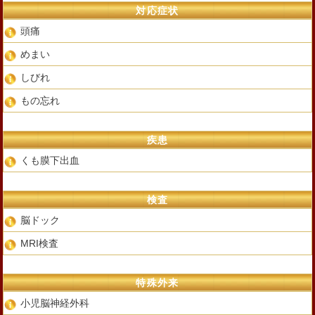
対応症状
頭痛
めまい
しびれ
もの忘れ
疾患
くも膜下出血
検査
脳ドック
MRI検査
特殊外来
小児脳神経外科