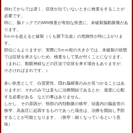
倒れてからでは遅く、症状が出ていないときに検査をすることが
必要です。
特に、脳ドックでのMRI検査が有効な疾患に、未破裂脳動脈瘤があ
ります。
5ｍｍを超えると破裂（くも膜下出血）の危険性が特に上がりま
す。
部位にもよりますが、実際に5ｍｍ程の大きさでは、未破裂の状態
では症状を来さないため、検査をして気が付くことになります。
（まれに、動眼神経などの圧迫で症状を来す場合もありますが、
小さければまれです。）
多い疾患として、白質変性、隠れ脳梗塞のみが見つかることはあ
りますが、それのみでは直ちに治療開始であるとか、過度に心配
する必要がある、などの事はありません。
しかし、その原因が、頸部の内頚動脈の狭窄、頭蓋内の脳血管の
狭窄、高血圧に起因するものであった場合は、治療を開始し予防
することが可能となります。（狭窄：細くなっているという意
味）