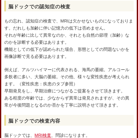
脳ドックでの認知症の検査
もの忘れ、認知症の検査で、MRIは欠かせないものになっておりま
す。だれしも加齢に伴い記憶力の低下は否めません。
それが年齢に比して異常なのか、それとも自然の節理（加齢）な
のかを診断する必要はあります。
機能としての低下が認められた場合、形態としての問題ないかを
画像診断で見る必要はあります。
例えば、アルツハイマーに代表される、海馬の萎縮。アルコール
多飲者に多い、大脳の萎縮。その他、様々な変性疾患が考えられ
ます。（変性疾患：疾患のタブ参照）
早期発見をし、早期治療につながるご提案をさせて頂きます。
ある程度の年齢では、少なからず異常は発見されますが、その異
常が今後問題となるのか否かを丁寧に説明させて頂きます。
脳ドックでの検査内容
脳ドックでは、
MRI検査
、問診になります。