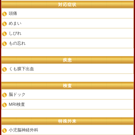
対応症状
頭痛
めまい
しびれ
もの忘れ
疾患
くも膜下出血
検査
脳ドック
MRI検査
特殊外来
小児脳神経外科