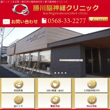
脳ドック | 名古屋～春日井の脳神経外科 | 勝川脳神経クリニック