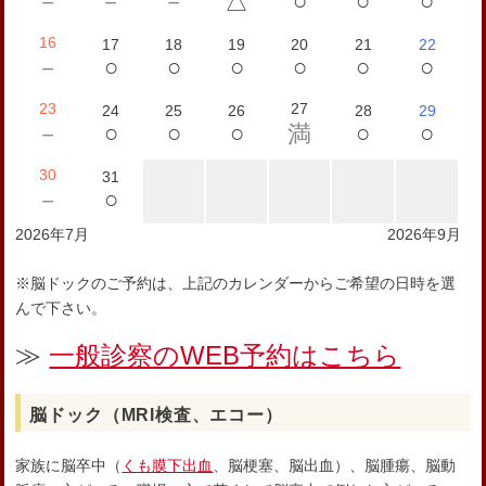
○
○
○
－
－
－
△
16
17
18
19
20
21
22
○
○
○
○
○
○
－
23
27
24
25
26
28
29
○
○
○
○
○
－
満
30
31
○
－
2026年7月
2026年9月
※脳ドックのご予約は、上記のカレンダーからご希望の日時を選
んで下さい。
≫
一般診察のWEB予約はこちら
脳ドック（MRI検査、エコー）
家族に脳卒中（
くも膜下出血
、脳梗塞、脳出血）、脳腫瘍、脳動