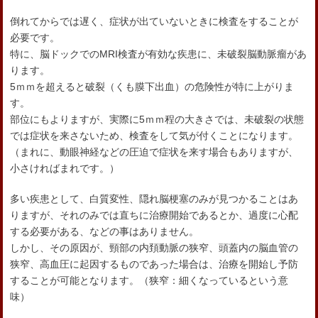
倒れてからでは遅く、症状が出ていないときに検査をすることが
必要です。
特に、脳ドックでのMRI検査が有効な疾患に、未破裂脳動脈瘤があ
ります。
5ｍｍを超えると破裂（くも膜下出血）の危険性が特に上がりま
す。
部位にもよりますが、実際に5ｍｍ程の大きさでは、未破裂の状態
では症状を来さないため、検査をして気が付くことになります。
（まれに、動眼神経などの圧迫で症状を来す場合もありますが、
小さければまれです。）
多い疾患として、白質変性、隠れ脳梗塞のみが見つかることはあ
りますが、それのみでは直ちに治療開始であるとか、過度に心配
する必要がある、などの事はありません。
しかし、その原因が、頸部の内頚動脈の狭窄、頭蓋内の脳血管の
狭窄、高血圧に起因するものであった場合は、治療を開始し予防
することが可能となります。（狭窄：細くなっているという意
味）