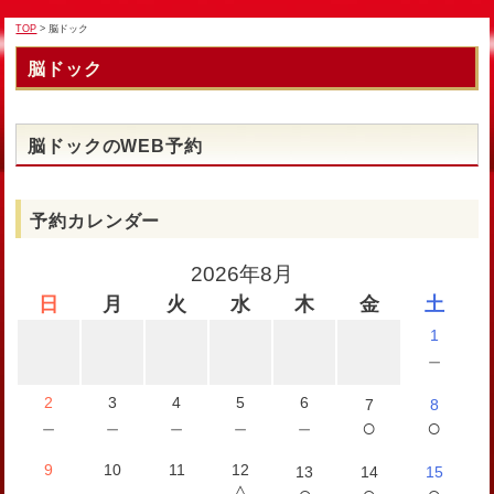
TOP
> 脳ドック
脳ドック
脳ドックのWEB予約
予約カレンダー
2026年8月
日
月
火
水
木
金
土
1
－
2
3
4
5
6
7
8
○
○
－
－
－
－
－
9
10
11
12
13
14
15