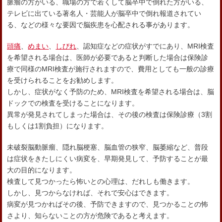
脈瘤の方がいる、職場の方で若くして脳卒中で倒れた方がいる、
テレビに出ている著名人・芸能人が脳卒中で倒れ報道されてい
る、などの様々な要因で脳疾患を心配される事があります。
頭痛
、
めまい
、
しびれ
、認知症などの症状がすでにあり、MRI検査
を希望される場合は、医師が必要であると判断した場合は保険診
療で同様のMRI検査が施行されますので、費用としても一般の診療
を受けられることをお勧めします。
しかし、症状がなく予防のため、MRI検査を希望される場合は、脳
ドックでの検査を受けることになります。
異常が発見されてしまった場合は、その後の検査は保険診療（3割
もしくは1割負担）になります。
未破裂脳動脈瘤、隠れ脳梗塞、脳血管の狭窄、脳萎縮など、普段
は症状をきたしにくい病変を、早期発見して、予防することが最
大の目的になります。
検査して見つかったら怖いとの心理は、だれしも働きます。
しかし、見つからなければ、それで安心はできます。
病変が見つかればその後、予防できますので、見つかることの怖
さより、知らないことの方が危険であると考えます。