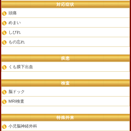
対応症状
頭痛
めまい
しびれ
もの忘れ
疾患
くも膜下出血
検査
脳ドック
MRI検査
特殊外来
小児脳神経外科