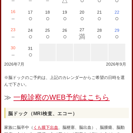
○
○
○
－
－
－
△
16
17
18
19
20
21
22
○
○
○
○
○
○
－
23
27
24
25
26
28
29
○
○
○
○
○
－
満
30
31
○
－
2026年7月
2026年9月
※脳ドックのご予約は、上記のカレンダーからご希望の日時を選
んで下さい。
≫
一般診察のWEB予約はこちら
脳ドック（MRI検査、エコー）
家族に脳卒中（
くも膜下出血
、脳梗塞、脳出血）、脳腫瘍、脳動