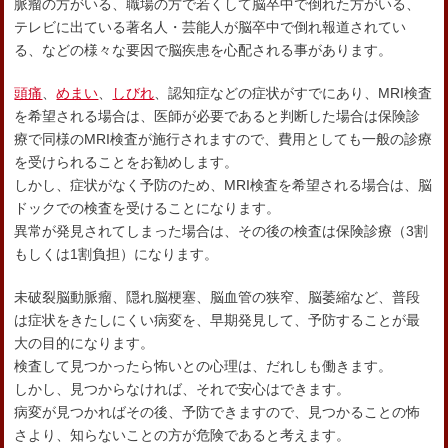
脈瘤の方がいる、職場の方で若くして脳卒中で倒れた方がいる、
テレビに出ている著名人・芸能人が脳卒中で倒れ報道されてい
る、などの様々な要因で脳疾患を心配される事があります。
頭痛
、
めまい
、
しびれ
、認知症などの症状がすでにあり、MRI検査
を希望される場合は、医師が必要であると判断した場合は保険診
療で同様のMRI検査が施行されますので、費用としても一般の診療
を受けられることをお勧めします。
しかし、症状がなく予防のため、MRI検査を希望される場合は、脳
ドックでの検査を受けることになります。
異常が発見されてしまった場合は、その後の検査は保険診療（3割
もしくは1割負担）になります。
未破裂脳動脈瘤、隠れ脳梗塞、脳血管の狭窄、脳萎縮など、普段
は症状をきたしにくい病変を、早期発見して、予防することが最
大の目的になります。
検査して見つかったら怖いとの心理は、だれしも働きます。
しかし、見つからなければ、それで安心はできます。
病変が見つかればその後、予防できますので、見つかることの怖
さより、知らないことの方が危険であると考えます。