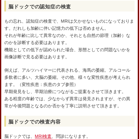
脳ドックでの認知症の検査
もの忘れ、認知症の検査で、MRIは欠かせないものになっておりま
す。だれしも加齢に伴い記憶力の低下は否めません。
それが年齢に比して異常なのか、それとも自然の節理（加齢）な
のかを診断する必要はあります。
機能としての低下が認められた場合、形態としての問題ないかを
画像診断で見る必要はあります。
例えば、アルツハイマーに代表される、海馬の萎縮。アルコール
多飲者に多い、大脳の萎縮。その他、様々な変性疾患が考えられ
ます。（変性疾患：疾患のタブ参照）
早期発見をし、早期治療につながるご提案をさせて頂きます。
ある程度の年齢では、少なからず異常は発見されますが、その異
常が今後問題となるのか否かを丁寧に説明させて頂きます。
脳ドックでの検査内容
脳ドックでは、
MRI検査
、問診になります。