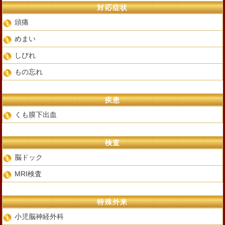
対応症状
頭痛
めまい
しびれ
もの忘れ
疾患
くも膜下出血
検査
脳ドック
MRI検査
特殊外来
小児脳神経外科