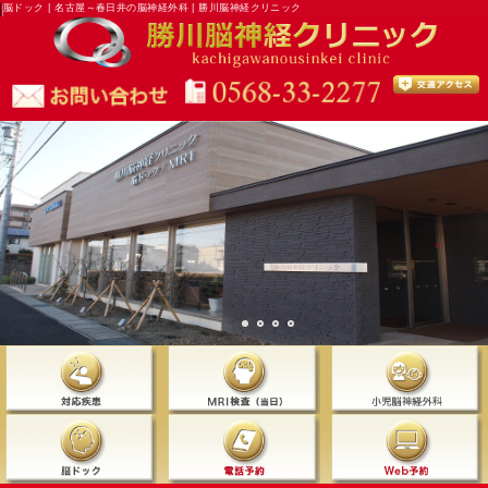
脳ドック | 名古屋～春日井の脳神経外科 | 勝川脳神経クリニック