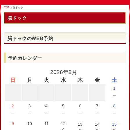
TOP
> 脳ドック
脳ドック
脳ドックのWEB予約
予約カレンダー
2026年8月
日
月
火
水
木
金
土
1
－
2
3
4
5
6
7
8
－
－
－
－
－
－
－
9
10
11
12
13
14
15