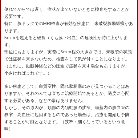
倒れてからでは遅く、症状が出ていないときに検査をすることが
必要です。
特に、脳ドックでのMRI検査が有効な疾患に、未破裂脳動脈瘤があ
ります。
5ｍｍを超えると破裂（くも膜下出血）の危険性が特に上がりま
す。
部位にもよりますが、実際に5ｍｍ程の大きさでは、未破裂の状態
では症状を来さないため、検査をして気が付くことになります。
（まれに、動眼神経などの圧迫で症状を来す場合もありますが、
小さければまれです。）
多い疾患として、白質変性、隠れ脳梗塞のみが見つかることはあ
りますが、それのみでは直ちに治療開始であるとか、過度に心配
する必要がある、などの事はありません。
しかし、その原因が、頸部の内頚動脈の狭窄、頭蓋内の脳血管の
狭窄、高血圧に起因するものであった場合は、治療を開始し予防
することが可能となります。（狭窄：細くなっているという意
味）