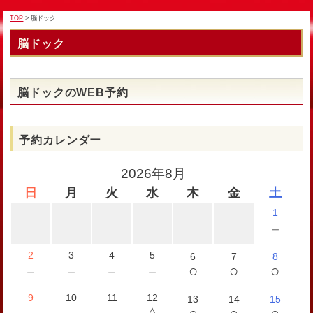
TOP
> 脳ドック
脳ドック
脳ドックのWEB予約
予約カレンダー
2026年8月
日
月
火
水
木
金
土
1
－
2
3
4
5
6
7
8
○
○
○
－
－
－
－
9
10
11
12
13
14
15