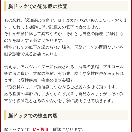
脳ドックでの認知症の検査
もの忘れ、認知症の検査で、MRIは欠かせないものになっておりま
す。だれしも加齢に伴い記憶力の低下は否めません。
それが年齢に比して異常なのか、それとも自然の節理（加齢）な
のかを診断する必要はあります。
機能としての低下が認められた場合、形態としての問題ないかを
画像診断で見る必要はあります。
例えば、アルツハイマーに代表される、海馬の萎縮。アルコール
多飲者に多い、大脳の萎縮。その他、様々な変性疾患が考えられ
ます。（変性疾患：疾患のタブ参照）
早期発見をし、早期治療につながるご提案をさせて頂きます。
ある程度の年齢では、少なからず異常は発見されますが、その異
常が今後問題となるのか否かを丁寧に説明させて頂きます。
脳ドックでの検査内容
脳ドックでは、
MRI検査
、問診になります。