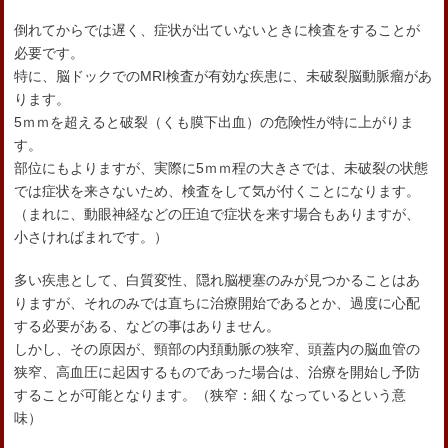
倒れてからでは遅く、症状が出ていないときに検査をすることが
必要です。
特に、脳ドックでのMRI検査が有効な疾患に、未破裂脳動脈瘤があ
ります。
5ｍｍを超えると破裂（くも膜下出血）の危険性が特に上がりま
す。
部位にもよりますが、実際に5ｍｍ程の大きさでは、未破裂の状態
では症状を来さないため、検査をして気が付くことになります。
（まれに、動眼神経などの圧迫で症状を来す場合もありますが、
小さければまれです。）
多い疾患として、白質変性、隠れ脳梗塞のみが見つかることはあ
りますが、それのみでは直ちに治療開始であるとか、過度に心配
する必要がある、などの事はありません。
しかし、その原因が、頸部の内頚動脈の狭窄、頭蓋内の脳血管の
狭窄、高血圧に起因するものであった場合は、治療を開始し予防
することが可能となります。（狭窄：細くなっているという意
味）