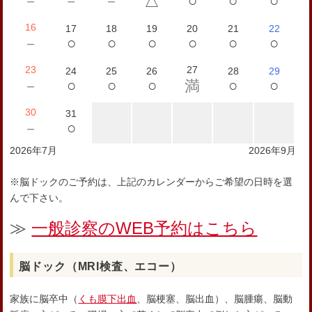
○
○
○
－
－
－
△
16
17
18
19
20
21
22
○
○
○
○
○
○
－
23
27
24
25
26
28
29
○
○
○
○
○
－
満
30
31
○
－
2026年7月
2026年9月
※脳ドックのご予約は、上記のカレンダーからご希望の日時を選
んで下さい。
≫
一般診察のWEB予約はこちら
脳ドック（MRI検査、エコー）
家族に脳卒中（
くも膜下出血
、脳梗塞、脳出血）、脳腫瘍、脳動