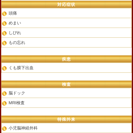
対応症状
頭痛
めまい
しびれ
もの忘れ
疾患
くも膜下出血
検査
脳ドック
MRI検査
特殊外来
小児脳神経外科