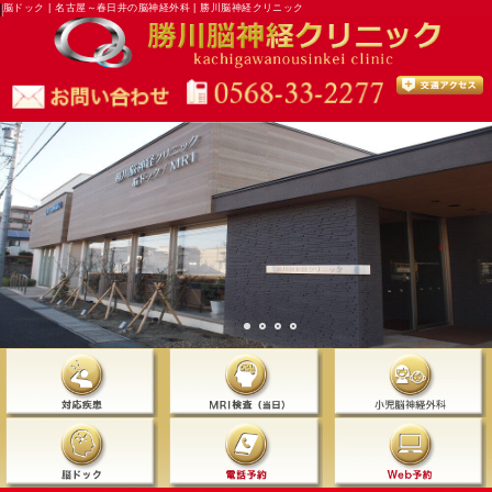
脳ドック | 名古屋～春日井の脳神経外科 | 勝川脳神経クリニック