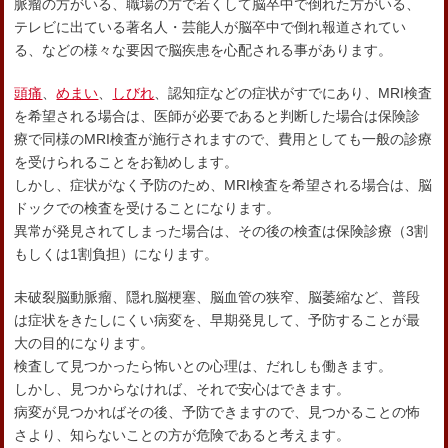
脈瘤の方がいる、職場の方で若くして脳卒中で倒れた方がいる、
テレビに出ている著名人・芸能人が脳卒中で倒れ報道されてい
る、などの様々な要因で脳疾患を心配される事があります。
頭痛
、
めまい
、
しびれ
、認知症などの症状がすでにあり、MRI検査
を希望される場合は、医師が必要であると判断した場合は保険診
療で同様のMRI検査が施行されますので、費用としても一般の診療
を受けられることをお勧めします。
しかし、症状がなく予防のため、MRI検査を希望される場合は、脳
ドックでの検査を受けることになります。
異常が発見されてしまった場合は、その後の検査は保険診療（3割
もしくは1割負担）になります。
未破裂脳動脈瘤、隠れ脳梗塞、脳血管の狭窄、脳萎縮など、普段
は症状をきたしにくい病変を、早期発見して、予防することが最
大の目的になります。
検査して見つかったら怖いとの心理は、だれしも働きます。
しかし、見つからなければ、それで安心はできます。
病変が見つかればその後、予防できますので、見つかることの怖
さより、知らないことの方が危険であると考えます。