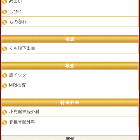
めまい
しびれ
もの忘れ
疾患
くも膜下出血
検査
脳ドック
MRI検査
特殊外来
小児脳神経外科
脊椎脊髄外科
運営