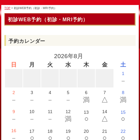
TOP
> 初診WEB予約（初診・MRI予約）
初診WEB予約（初診・MRI予約）
予約カレンダー
2026年8月
日
月
火
水
木
金
土
1
－
2
3
4
5
6
7
8
－
－
－
－
満
△
満
9
10
11
12
14
13
15
○
○
－
－
－
満
△
16
17
18
19
20
21
22
○
○
○
○
○
○
－