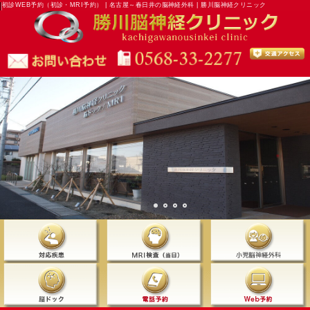
初診WEB予約（初診・MRI予約） | 名古屋～春日井の脳神経外科 | 勝川脳神経クリニック