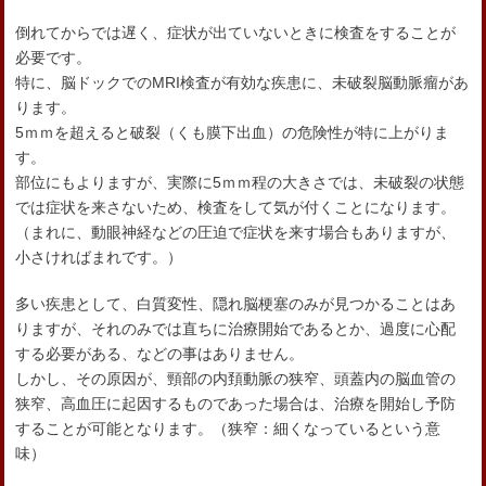
倒れてからでは遅く、症状が出ていないときに検査をすることが
必要です。
特に、脳ドックでのMRI検査が有効な疾患に、未破裂脳動脈瘤があ
ります。
5ｍｍを超えると破裂（くも膜下出血）の危険性が特に上がりま
す。
部位にもよりますが、実際に5ｍｍ程の大きさでは、未破裂の状態
では症状を来さないため、検査をして気が付くことになります。
（まれに、動眼神経などの圧迫で症状を来す場合もありますが、
小さければまれです。）
多い疾患として、白質変性、隠れ脳梗塞のみが見つかることはあ
りますが、それのみでは直ちに治療開始であるとか、過度に心配
する必要がある、などの事はありません。
しかし、その原因が、頸部の内頚動脈の狭窄、頭蓋内の脳血管の
狭窄、高血圧に起因するものであった場合は、治療を開始し予防
することが可能となります。（狭窄：細くなっているという意
味）