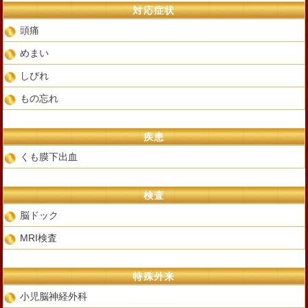
対応症状
頭痛
めまい
しびれ
もの忘れ
疾患
くも膜下出血
検査
脳ドック
MRI検査
特殊外来
小児脳神経外科