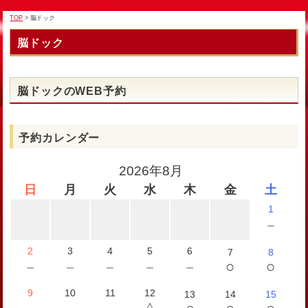
TOP
> 脳ドック
脳ドック
脳ドックのWEB予約
予約カレンダー
2026年8月
日
月
火
水
木
金
土
1
－
2
3
4
5
6
7
8
○
○
－
－
－
－
－
9
10
11
12
13
14
15