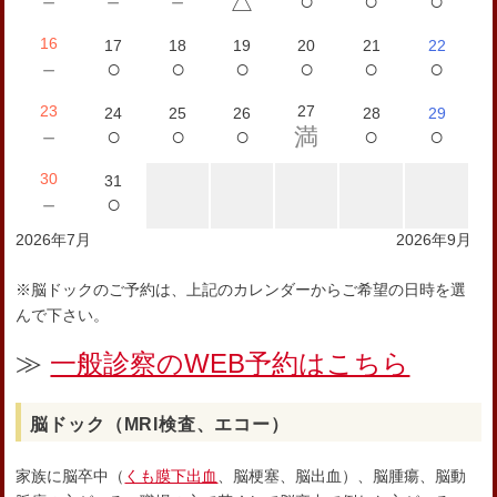
○
○
○
－
－
－
△
16
17
18
19
20
21
22
○
○
○
○
○
○
－
23
27
24
25
26
28
29
○
○
○
○
○
－
満
30
31
○
－
2026年7月
2026年9月
※脳ドックのご予約は、上記のカレンダーからご希望の日時を選
んで下さい。
≫
一般診察のWEB予約はこちら
脳ドック（MRI検査、エコー）
家族に脳卒中（
くも膜下出血
、脳梗塞、脳出血）、脳腫瘍、脳動