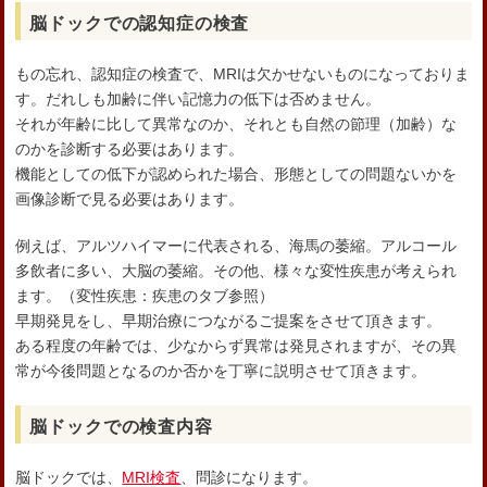
脳ドックでの認知症の検査
もの忘れ、認知症の検査で、MRIは欠かせないものになっておりま
す。だれしも加齢に伴い記憶力の低下は否めません。
それが年齢に比して異常なのか、それとも自然の節理（加齢）な
のかを診断する必要はあります。
機能としての低下が認められた場合、形態としての問題ないかを
画像診断で見る必要はあります。
例えば、アルツハイマーに代表される、海馬の萎縮。アルコール
多飲者に多い、大脳の萎縮。その他、様々な変性疾患が考えられ
ます。（変性疾患：疾患のタブ参照）
早期発見をし、早期治療につながるご提案をさせて頂きます。
ある程度の年齢では、少なからず異常は発見されますが、その異
常が今後問題となるのか否かを丁寧に説明させて頂きます。
脳ドックでの検査内容
脳ドックでは、
MRI検査
、問診になります。