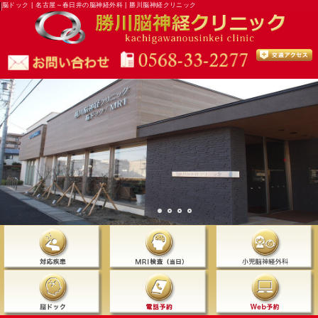
脳ドック | 名古屋～春日井の脳神経外科 | 勝川脳神経クリニック