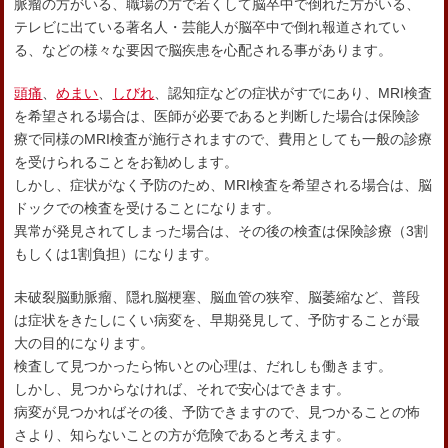
脈瘤の方がいる、職場の方で若くして脳卒中で倒れた方がいる、
テレビに出ている著名人・芸能人が脳卒中で倒れ報道されてい
る、などの様々な要因で脳疾患を心配される事があります。
頭痛
、
めまい
、
しびれ
、認知症などの症状がすでにあり、MRI検査
を希望される場合は、医師が必要であると判断した場合は保険診
療で同様のMRI検査が施行されますので、費用としても一般の診療
を受けられることをお勧めします。
しかし、症状がなく予防のため、MRI検査を希望される場合は、脳
ドックでの検査を受けることになります。
異常が発見されてしまった場合は、その後の検査は保険診療（3割
もしくは1割負担）になります。
未破裂脳動脈瘤、隠れ脳梗塞、脳血管の狭窄、脳萎縮など、普段
は症状をきたしにくい病変を、早期発見して、予防することが最
大の目的になります。
検査して見つかったら怖いとの心理は、だれしも働きます。
しかし、見つからなければ、それで安心はできます。
病変が見つかればその後、予防できますので、見つかることの怖
さより、知らないことの方が危険であると考えます。