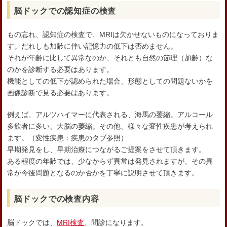
脳ドックでの認知症の検査
もの忘れ、認知症の検査で、MRIは欠かせないものになっておりま
す。だれしも加齢に伴い記憶力の低下は否めません。
それが年齢に比して異常なのか、それとも自然の節理（加齢）な
のかを診断する必要はあります。
機能としての低下が認められた場合、形態としての問題ないかを
画像診断で見る必要はあります。
例えば、アルツハイマーに代表される、海馬の萎縮。アルコール
多飲者に多い、大脳の萎縮。その他、様々な変性疾患が考えられ
ます。（変性疾患：疾患のタブ参照）
早期発見をし、早期治療につながるご提案をさせて頂きます。
ある程度の年齢では、少なからず異常は発見されますが、その異
常が今後問題となるのか否かを丁寧に説明させて頂きます。
脳ドックでの検査内容
脳ドックでは、
MRI検査
、問診になります。