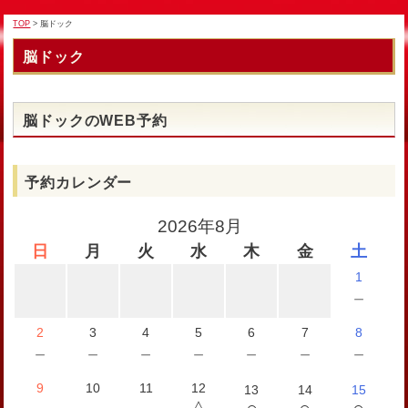
TOP
> 脳ドック
脳ドック
脳ドックのWEB予約
予約カレンダー
2026年8月
日
月
火
水
木
金
土
1
－
2
3
4
5
6
7
8
－
－
－
－
－
－
－
9
10
11
12
13
14
15