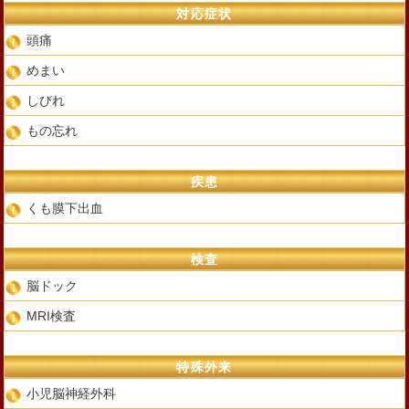
対応症状
頭痛
めまい
しびれ
もの忘れ
疾患
くも膜下出血
検査
脳ドック
MRI検査
特殊外来
小児脳神経外科