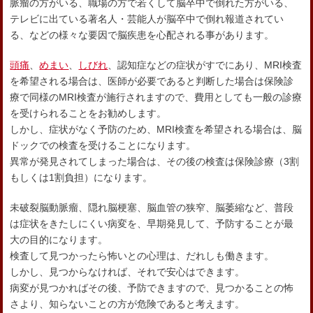
脈瘤の方がいる、職場の方で若くして脳卒中で倒れた方がいる、
テレビに出ている著名人・芸能人が脳卒中で倒れ報道されてい
る、などの様々な要因で脳疾患を心配される事があります。
頭痛
、
めまい
、
しびれ
、認知症などの症状がすでにあり、MRI検査
を希望される場合は、医師が必要であると判断した場合は保険診
療で同様のMRI検査が施行されますので、費用としても一般の診療
を受けられることをお勧めします。
しかし、症状がなく予防のため、MRI検査を希望される場合は、脳
ドックでの検査を受けることになります。
異常が発見されてしまった場合は、その後の検査は保険診療（3割
もしくは1割負担）になります。
未破裂脳動脈瘤、隠れ脳梗塞、脳血管の狭窄、脳萎縮など、普段
は症状をきたしにくい病変を、早期発見して、予防することが最
大の目的になります。
検査して見つかったら怖いとの心理は、だれしも働きます。
しかし、見つからなければ、それで安心はできます。
病変が見つかればその後、予防できますので、見つかることの怖
さより、知らないことの方が危険であると考えます。