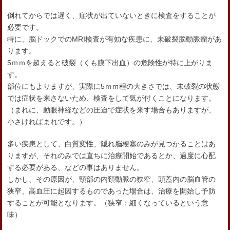
倒れてからでは遅く、症状が出ていないときに検査をすることが
必要です。
特に、脳ドックでのMRI検査が有効な疾患に、未破裂脳動脈瘤があ
ります。
5ｍｍを超えると破裂（くも膜下出血）の危険性が特に上がりま
す。
部位にもよりますが、実際に5ｍｍ程の大きさでは、未破裂の状態
では症状を来さないため、検査をして気が付くことになります。
（まれに、動眼神経などの圧迫で症状を来す場合もありますが、
小さければまれです。）
多い疾患として、白質変性、隠れ脳梗塞のみが見つかることはあ
りますが、それのみでは直ちに治療開始であるとか、過度に心配
する必要がある、などの事はありません。
しかし、その原因が、頸部の内頚動脈の狭窄、頭蓋内の脳血管の
狭窄、高血圧に起因するものであった場合は、治療を開始し予防
することが可能となります。（狭窄：細くなっているという意
味）