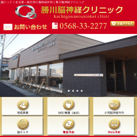
脳ドック | 名古屋～春日井の脳神経外科 | 勝川脳神経クリニック