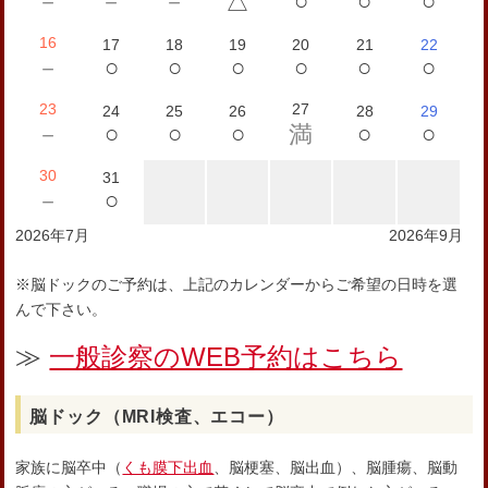
○
○
○
－
－
－
△
16
17
18
19
20
21
22
○
○
○
○
○
○
－
23
27
24
25
26
28
29
○
○
○
○
○
－
満
30
31
○
－
2026年7月
2026年9月
※脳ドックのご予約は、上記のカレンダーからご希望の日時を選
んで下さい。
≫
一般診察のWEB予約はこちら
脳ドック（MRI検査、エコー）
家族に脳卒中（
くも膜下出血
、脳梗塞、脳出血）、脳腫瘍、脳動